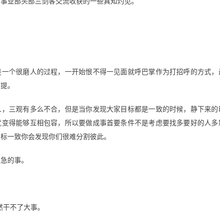
与事业部头部三剑客交流收获的一些真知灼见。
是一个很磨人的过程，一开始恨不得一见面就呼巴掌作为打招呼的方式，
前提。
人，三观有多么不合，但是当你发现大家目标都是一致的时候，静下来的
就变得能够互相包容，所以要做成事首要条件不是考虑要找多要好的人多
目标一致你会发现你们很难分割彼此。
紧急的事。
然干不了大事。