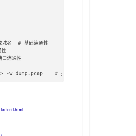
IP或域名  # 基础连通性
通性
# 端口连通性
口> -w dump.pcap    # 抓包分析
-kubectl.html
t/