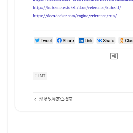
https://kubernetes.io/zh/docs/reference/kubectl/
https://docs.docker.com/engine/reference/run/
Tweet
Share
Link
Share
Cla
# LMT
现场故障定位指南