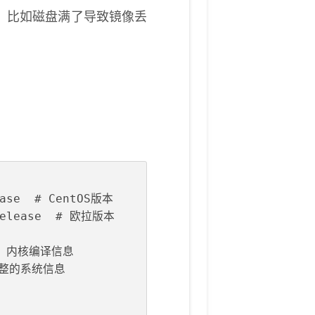
，比如磁盘满了导致镜像丢
ease  # CentOS版本
-release  # 欧拉版本
  # 内核编译信息
看完整的系统信息