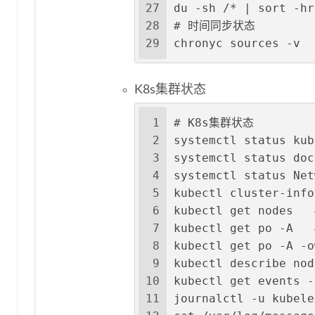
27
du -sh /* | sort 
28
# 时间同步状态
29
chronyc sources -v
K8s集群状态
1
# K8s集群状态
2
systemctl status k
3
systemctl status d
4
systemctl status 
5
kubectl cluster-i
6
kubectl get nodes 
7
kubectl get po -A
8
kubectl get po -A 
9
kubectl describe nod
10
kubectl get events 
11
journalctl -u kube