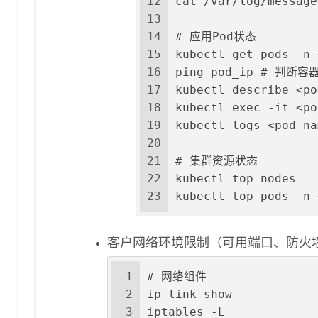
12
cat /var/log/messa
13
14
# 应用Pod状态
15
kubectl get pods -n 
16
ping pod_ip # 判断
17
kubectl describe <po
18
kubectl exec -it <
19
kubectl logs <pod-na
20
21
# 集群资源状态
22
kubectl top nodes
23
kubectl top pods -n 
客户网络环境限制（可用端口、防火
1
# 网络组件
2
ip link show
3
iptables -L