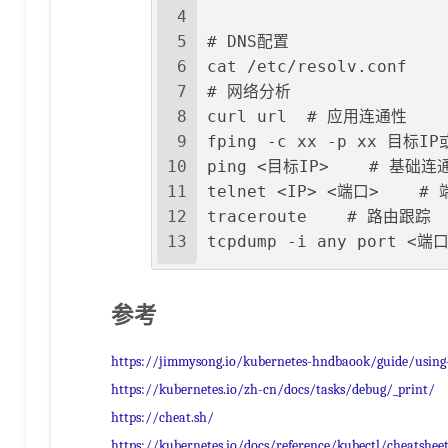
4
5
# DNS配置
6
cat /etc/resolv.conf
7
# 网络分析 
8
curl url  # 应用连通性
9
fping -c xx -p xx 目标
10
ping <目标IP>    # 基础连
11
telnet <IP> <端口>    
12
traceroute    # 路由跟踪
13
tcpdump -i any port <端
参考
https://jimmysong.io/kubernetes-hndbaook/guide/using
https://kubernetes.io/zh-cn/docs/tasks/debug/_print/
https://cheat.sh/
https://kubernetes.io/docs/reference/kubectl/cheatshee