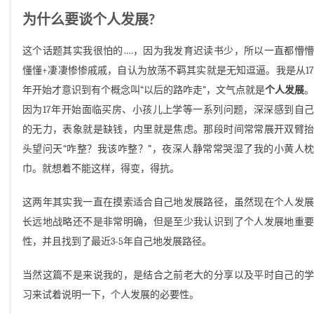
为什么要谈个人发展?
这个话题其实我很怕的….，因为我发育迟读书少，所以一直都懵懵
懂懂+凄凄惨惨戚戚，自认为放荡不羁其实就是无知逗逼。我是从17
年开始才意识到有个概念叫“以后的路咋走”，文气点就是
个人发展
。
因为17年开始面临买房、小孩儿上学等一系列问题，深深感到自己
的无力，表象就是缺钱，内里就是焦虑。那段时间常常展开双臂抬
头望问天“咋整？我该咋整？”，夜深人静常常哭湿了我的小黄人枕
巾。就想着不能这样，得变，得抗。
这两年其实我一直在摸索适合自己地发展路径，虽然现在个人发展
长远地战略还不是非常明确，但是至少我认识到了个人发展地重要
性，并且找到了最近3-5年自己地发展路径。
当然这篇不是来说我的，是结合之前老大的分享以及平时自己的学
习来试着说明一下，个人发展的必要性。